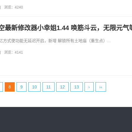
..
]
浏览：4240
空最新修改器小幸姐1.44 唤筋斗云，无限元气
忆方式使功能无延迟开启，新增 解锁所有土地庙（重生点）...
]
浏览：4141
8
9
10
11
12
13
›
››