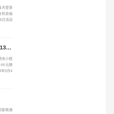
每天登录
有机会抽
26日活动
活力伊利中秋集卡活动抽0.6-188元微信红包、实物 亲测中13.2元
进去小程
66元微
年9月4
但是联通