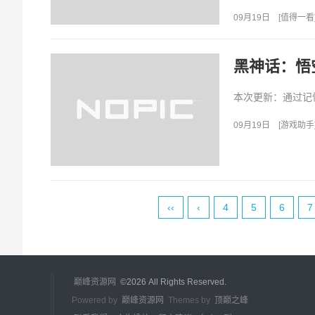
休时间、延迟月数。.
09月19日
[
值得一看
黑神话：悟
本次更新：通过记
09月19日
[
游戏助手
‹‹
‹
4
5
6
7
巅峰资源网
©
2026 All Rights Reserved.
Powered by
巅峰资源网
Themes by
顶巅之峰