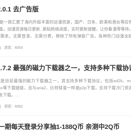
.0.1 去广告版
是一款汇聚了海内外超丰富的动漫资源，国产、日本、欧美和港台等应
盖，动漫资源每日更新, 紧贴网络进度，实时更新提醒，让你看漫零等待
有需求。无需登录、无需付费，移除了所有弹窗广告，各种热门动漫全
、倍数、投屏、弹幕、观...
]
浏览：4054
1.7.2 最强的磁力下载器之一，支持多种下载协
是目前最强的磁力下载器之一，其支持多种下载协议，包括ed2k、mag
p、https等下载链接，且与aria2、比特彗星一样是p2p下载，支持下载冷门
下载。...
]
浏览：4082
期每天登录分享抽1-188Q币 亲测中2Q币