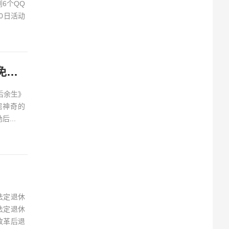
6个QQ
0日活动
Epic 喜加二：《TOEM》《最后的战役：劫后余生》游戏免费领取
劫后余生》
掘神奇的
...
法定退休
法定退休
改革后退