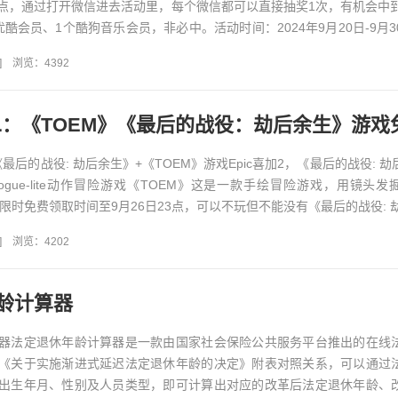
点，通过打开微信进去活动里，每个微信都可以直接抽奖1次，有机会中到
酷会员、1个酷狗音乐会员，非必中。活动时间：2024年9月20日-9月3
员、3...
]
浏览：4392
《最后的战役: 劫后余生》+《TOEM》游戏Epic喜加2，《最后的战役: 
ogue-lite动作冒险游戏《TOEM》这是一款手绘冒险游戏，用镜头发
密限时免费领取时间至9月26日23点，可以不玩但不能没有《最后的战役: 劫后
]
浏览：4202
龄计算器
器法定退休年龄计算器是一款由国家社会保险公共服务平台推出的在线
《关于实施渐进式延迟法定退休年龄的决定》附表对照关系，可以通过
出生年月、性别及人员类型，即可计算出对应的改革后法定退休年龄、