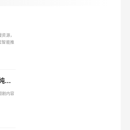
漫资源，
过智能推
星芽免费短剧 v3.6.0.1 高级版 热门短剧视频软件，去广告纯净版
短剧内容