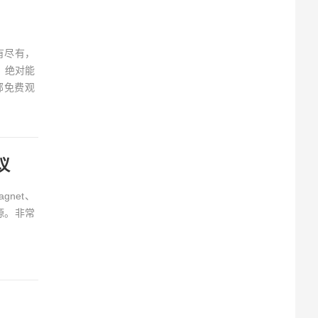
有尽有，
，绝对能
部免费观
议
net、
资源。非常