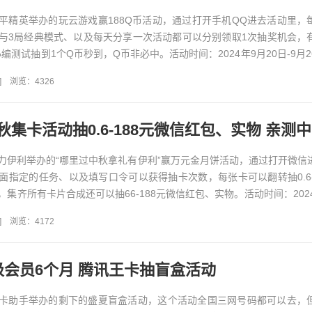
平精英举办的玩云游戏赢188Q币活动，通过打开手机QQ进去活动里，
与3局经典模式、以及每天分享一次活动都可以分别领取1次抽奖机会，
，小编测试抽到1个Q币秒到，Q币非必中。活动时间：2024年9月20日-9月
]
浏览：4326
力伊利举办的“哪里过中秋拿礼有伊利”赢万元金月饼活动，通过打开微信
面指定的任务、以及填写口令可以获得抽卡次数，每张卡可以翻转抽0.6-
集齐所有卡片合成还可以抽66-188元微信红包、实物。活动时间：2024
]
浏览：4172
级会员6个月 腾讯王卡抽盲盒活动
卡助手举办的剩下的盛夏盲盒活动，这个活动全国三网号码都可以去，