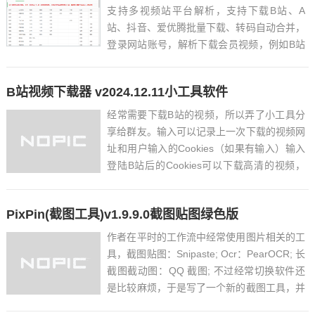
支持多视频站平台解析，支持下载B站、A
站、抖音、爱优腾批量下载、转码自动合并，
登录网站账号，解析下载会员视频，例如B站
还能同步账号信息，一键批量下载关注的视
频、收藏列表、番剧等。更新日志 2024年2
B站视频下载器 v2024.12.11小工具软件
月更新 v4.0 版本 【增加】皖教云、...
经常需要下载B站的视频，所以弄了小工具分
享给群友。输入可以记录上一次下载的视频网
址和用户输入的Cookies（如果有输入）输入
登陆B站后的Cookies可以下载高清的视频，
win10下测试通过，其他系统没有测试PY打
包，把FFmpeg也打包进去了，所以有点
PixPin(截图工具)v1.9.9.0截图贴图绿色版
大。...
作者在平时的工作流中经常使用图片相关的工
具，截图贴图：Snipaste; Ocr：PearOCR; 长
截图截动图：QQ 截图; 不过经常切换软件还
是比较麻烦，于是写了一个新的截图工具，并
且加上 PearOCR 的离线识别引擎，把日常用