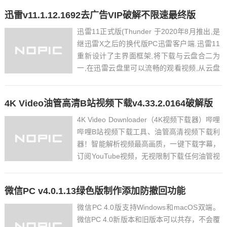
到的相关功能都集合在一起，PixPin 诞生了。
迅雷v11.1.12.1692去广告VIP破解不限速最终版
软件功能屏幕截图灵...
迅雷11正式版(Thunder 于2020年8月推出,是
继迅雷X之后的换代版PC迅雷客户端.迅雷11
重新设计了主界面框架,将下载与云盘合二为
一,在迅雷云盘里可以流畅的观看视频,从云盘
取回文件的速度,号称将前所未有的快!新版变
化迅雷11主要特点：新内核云盘加特下载
4K Video油管高清B站视频下载v4.33.2.0164破解版
快！迅雷云盘加持，将【下载】与【云盘】...
4K Video Downloader（4K视频下载器）哔哩
哔哩B站视频下载工具、油管高清视频下载利
器！智能解析视频最高画质，一键下载字幕，
订阅YouTube视频，无视限制下载任何油管视
频及专辑，可以提取视频字幕和音乐。它是一
款支持中文的YouTube高画质视频下载工具，
微信PC v4.0.1.13绿色版制作添加防撤回功能
只要复制视频网址，就可以下载...
微信PC 4.0版支持Windows和macOS双端。
微信PC 4.0新版本和旧版本可以共存，不会覆