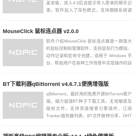
盖安装，进入4.0后会提示导入原来的聊天记
录。软件加入了深色模式，支持跟随系统调
节，该模式此前已在Mac上支持。在微信通用
设置中，新增“字体大小”，拖动即可改变微信
MouseClick 鼠标连点器 v2.0.0
界面的字号大小。...
软件介绍MouseClick 鼠标连点器是一款强大
的鼠标控制和管理软件，支持鼠标行为模拟、
动作记录和宏命令创建，适用于 Windows 平
台，帮助用户在各种工作场景中实现操作的自
动化，提升工作效率。软件截图...
BT下载利器qBittorrent v4.6.7.1便携增强版
qBittorrent，最好用的免费开源BitTorrent客户
端，磁力链接BT种子下载工具，无视敏感及
版权文件，支持资源搜索引擎插件、订阅
Tracker服务器列表、BT文件做种分享、DHT
网络及匿名隐私，采用Vuze兼容协议加密，
IP过滤用的Ajax技术，兼容Tracker及代理服