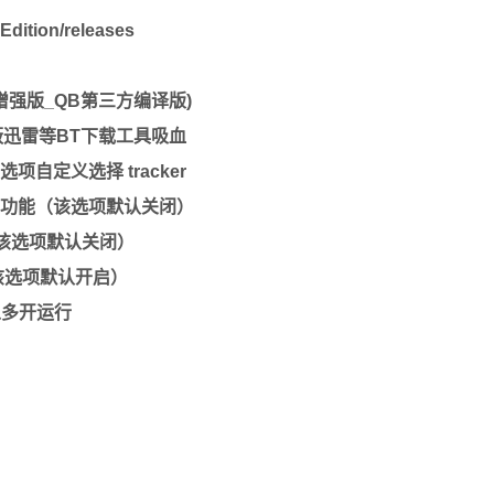
Edition/releases
tEE_QB增强版_QB第三方编译版)
屏蔽迅雷等BT下载工具吸血
自定义选择 tracker
端功能（该选项默认关闭）
（该选项默认关闭）
（该选项默认开启）
以多开运行