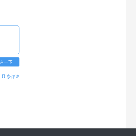
言一下
0
共
条评论