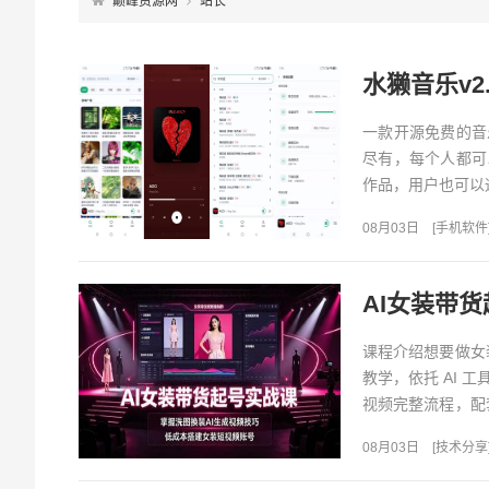
巅峰资源网
站长
水獭音乐v2
一款开源免费的音
尽有，每个人都可
作品，用户也可以
08月03日
[
手机软件
课程介绍想要做女
教学，依托 AI 
视频完整流程，配
量制作女装展示短视
08月03日
[
技术分享