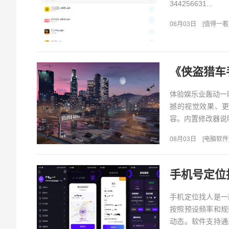
344256631...
08月03日
[
值得一看
《侠盗猎车手
体验娱乐业轰动一时的 G
撼的视觉效果、更
容。内置修改器说明进
08月03日
[
电脑软件
手机号定位
手机定位找人是一
按照预设频率和规
动态。软件支持通