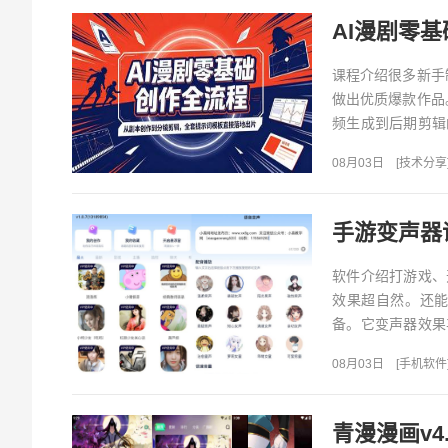
课程介绍很多新手
做出优质爆款作品
频生成到后期剪辑
逻辑，同时配套海量
08月03日
[
技术分享
手游变声器语
软件介绍打游戏、
效果超自然。还
备。它变声器效果
色，可轻松应对课堂
08月03日
[
手机软件
青漫漫画v4