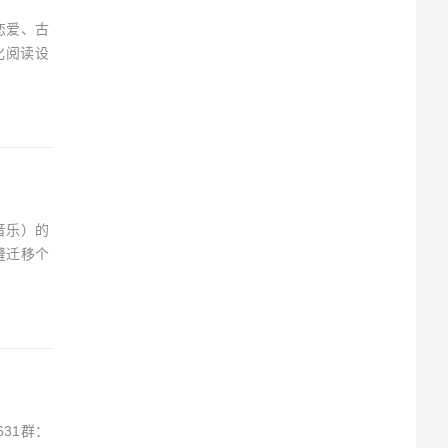
恋爱、古
化阅读设
音乐）的
缝迁移个
631群：