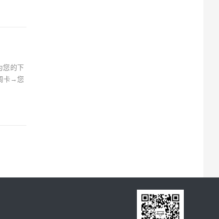
为您的下
周卡→您