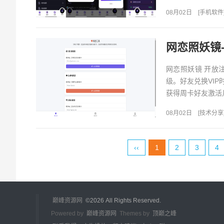
动授权同意后，即可
08月02日
[
手机软件
网恋照妖镜
网恋照妖镜 开放
级。好友兑换VIP
获得周卡好友激活月
08月02日
[
技术分享
‹‹
1
2
3
4
巅峰资源网
©
2026 All Rights Reserved.
Powered by
巅峰资源网
Themes by
顶巅之峰