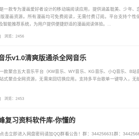
是一款专为漫画爱好者设计的移动端阅读应用，提供涵盖耽美、少年、
正版漫画资源。所有漫画均可免费阅读，无需付费订阅。平台支持个性
及智能推荐系统，为用户提供便捷舒适的漫画阅读体验。...
]
浏览：2456
音乐v1.0清爽版通杀全网音乐
一款聚合五大音乐平台（KW音乐、WY音乐、KG音乐、小Q音乐、B站
站式聚合全网资源，无需来回切换应用。支持多平台歌单一键导入，无
]
浏览：2453
峰复习资料软件库-你懂的
击立即进入网盘密码请加QQ群看公告！群：344256631群：344256