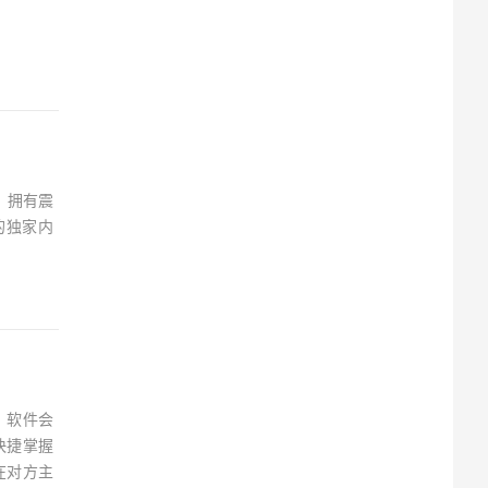
换代，拥有震
的独家内
，软件会
快捷掌握
在对方主