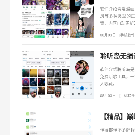
软件介绍青漫漫画
风等多种类型的
置、内容自动更新
08月03日
[
手机软件
聆听岛无损
软件介绍聆听岛是
免费听歌工具，一
人收藏。...
08月03日
[
手机软件
【精品】巅
懂得都懂不多解释点