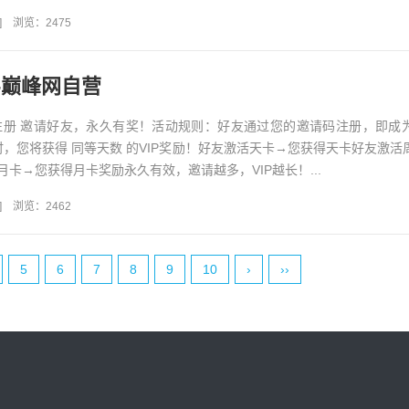
实现实时位置共享轨迹回放...
]
浏览：2475
-巅峰网自营
注册 邀请好友，永久有奖！活动规则：好友通过您的邀请码注册，即成
时，您将获得 同等天数 的VIP奖励！好友激活天卡→您获得天卡好友激活
卡→您获得月卡奖励永久有效，邀请越多，VIP越长！...
]
浏览：2462
5
6
7
8
9
10
›
››