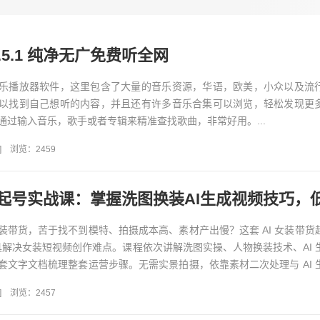
.5.1 纯净无广免费听全网
乐播放器软件，这里包含了大量的音乐资源，华语，欧美，小众以及流
以找到自己想听的内容，并且还有许多音乐合集可以浏览，轻松发现更
通过输入音乐，歌手或者专辑来精准查找歌曲，非常好用。...
]
浏览：2459
装带货，苦于找不到模特、拍摄成本高、素材产出慢？这套 AI 女装带货
工具解决女装短视频创作难点。课程依次讲解洗图实操、人物换装技术、AI 
套文字文档梳理整套运营步骤。无需实景拍摄，依靠素材二次处理与 AI 
频...
]
浏览：2457