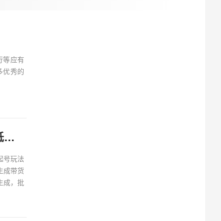
行等应有
多优秀的
AI女装带货起号实战课：掌握洗图换装AI生成视频技巧，低成本搭建女装短视频账号
起号玩法
生成带货
生成，批