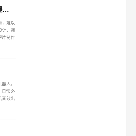
AI漫剧零基础创作全流程：从剧本创作到分镜剪辑，全套提示词模板直接落地出片
题，难以
设计、视
短片制作
机器人，
，日常必
机音效出