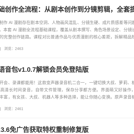
制作 AI 漫剧存在剧本空洞、人物画风混乱、分镜生硬、成片质感差等问
。本套 AI 漫剧全流程基础课程，覆盖从剧本撰写、角色场景设定、分镜
的完整创作链路。课程对比普通作品与优质漫剧的核心差距，拆解精品
独家资源，包...
]
浏览：2463
音包v1.0.7解锁会员免登陆版
开会、录课都能用！这款变声器录音机二合一，一键切换大叔、萝莉、
能高清长时间录音，自带文件管理，保存分享都方便。界面萌又好操作
丰富，有女孩、大叔、机器人等多种选择，能让你随心变换。原声录音
、会议、面试等场合的语音记...
]
浏览：2461
.3.6免广告获取特权重制修复版