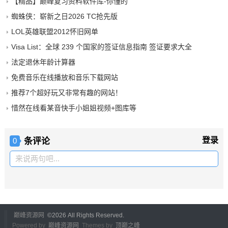
【精品】巅峰复习资料软件库-你懂的
蜘蛛侠：崭新之日2026 TC抢先版
LOL英雄联盟2012怀旧网单
Visa List：全球 239 个国家的签证信息指南 签证要求大全
法定退休年龄计算器
免费音乐在线播放和音乐下载网站
推荐7个超好玩又非常有趣的网站！
惜然在线看某音快手小姐姐视频+图库等
条评论
登录
0
来说两句吧...
巅峰资源网
©
2026 All Rights Reserved.
Powered by
巅峰资源网
Themes by
顶巅之峰