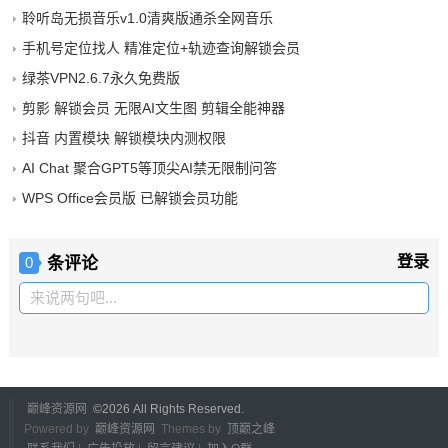
聆听岛无损音乐v1.0清爽版通杀全网音乐
手机号定位找人 精准定位+轨迹查询解锁会员
绿茶VPN2.6.7永久免费版
剪影 解锁会员 无限AI文生图 剪辑全能神器
抖音 内置模块 解锁模块内测权限
AI Chat 聚合GPT5等顶尖AI禁无限制问答
WPS Office会员版 已解锁会员功能
条评论
登录
0
来说两句吧...
巅峰资源网
©
2026 All Rights Reserved.
Powered by
巅峰资源网
Themes by
顶巅之峰