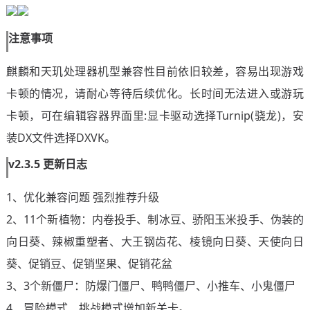
注意事项
麒麟和天玑处理器机型兼容性目前依旧较差，容易出现游戏
卡顿的情况，请耐心等待后续优化。长时间无法进入或游玩
卡顿，可在编辑容器界面里:显卡驱动选择Turnip(骁龙)，安
装DX文件选择DXVK。
v2.3.5 更新日志
1、优化兼容问题 强烈推荐升级
2、11个新植物：内卷投手、制冰豆、骄阳玉米投手、伪装的
向日葵、辣椒重塑者、大王钢齿花、棱镜向日葵、天使向日
葵、促销豆、促销坚果、促销花盆
3、3个新僵尸：防爆门僵尸、鸭鸭僵尸、小推车、小鬼僵尸
4、冒险模式、挑战模式增加新关卡。